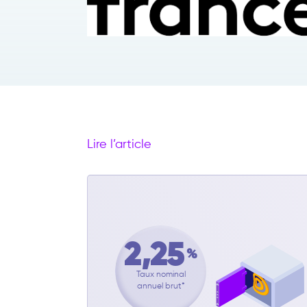
Lire l’article
2,25
%
Taux nominal
annuel brut*