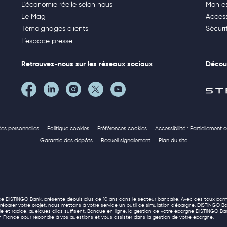
L'économie réelle selon nous
Mon e
Le Mag
Access
Témoignages clients
Sécuri
L’espace presse
Retrouvez-nous sur les réseaux sociaux
Découv
ées personnelles
Politique cookies
Préférences cookies
Accessibilité : Partiellement
Garantie des dépôts
Recueil signalement
Plan du site
té de DISTINGO Bank, présente depuis plus de 10 ans dans le secteur bancaire. Avec des taux parm
parer votre projet, nous mettons à votre service un outil de simulation d’épargne. DISTINGO B
mple et rapide, quelques clics suffisent. Banque en ligne, la gestion de votre épargne DISTINGO Ban
 en France pour répondre à vos questions et vous assister dans la gestion de votre épargne.