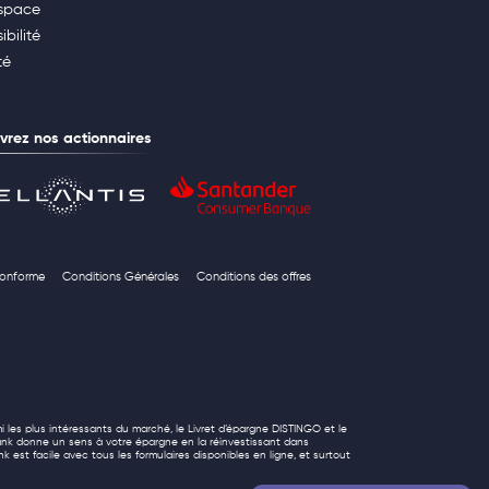
space
ibilité
té
rez nos actionnaires
 conforme
Conditions Générales
Conditions des offres
i les plus intéressants du marché, le Livret d’épargne DISTINGO et le
ank donne un sens à votre épargne en la réinvestissant dans
k est facile avec tous les formulaires disponibles en ligne, et surtout