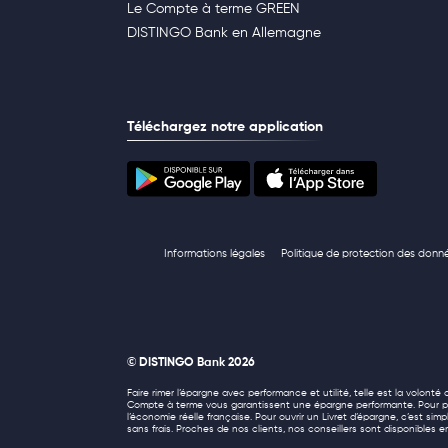
Le Compte à terme GREEN
DISTINGO Bank en Allemagne
Téléchargez notre application
Informations légales
Politique de protection des donn
© DISTINGO Bank 2026
Faire rimer l’épargne avec performance et utilité, telle est la volon
Compte à terme vous garantissent une épargne performante. Pour pré
l’économie réelle française. Pour ouvrir un Livret d’épargne, c’est si
sans frais. Proches de nos clients, nos conseillers sont disponibles