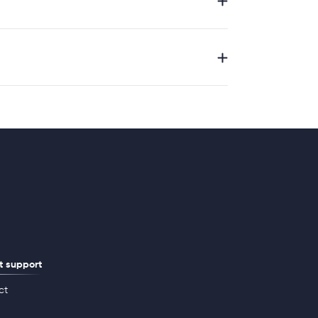
t support
ct