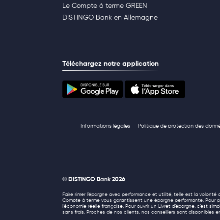
Le Compte à terme GREEN
DISTINGO Bank en Allemagne
Téléchargez notre application
Informations légales
Politique de protection des donn
© DISTINGO Bank 2026
Faire rimer l’épargne avec performance et utilité, telle est la volon
Compte à terme vous garantissent une épargne performante. Pour pré
l’économie réelle française. Pour ouvrir un Livret d’épargne, c’est si
sans frais. Proches de nos clients, nos conseillers sont disponibles