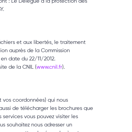
t : Le Délégué à la protection des
Y.
chiers et aux libertés, le traitement
ation auprès de la Commission
7 en date du 22/11/2012.
ite de la CNIL (
www.cnil.fr
).
t vos coordonnées) qui nous
ussi de télécharger les brochures que
 services vous pouvez visiter les
vous souhaitez nous adresser un