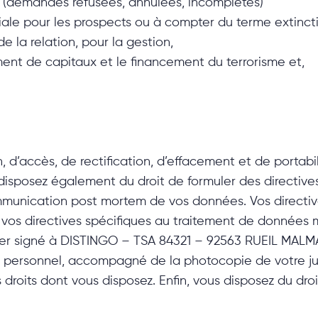
 (demandes refusées, annulées, incomplètes)
e pour les prospects ou à compter du terme extinctif d
e la relation, pour la gestion,
iment de capitaux et le financement du terrorisme et,
n, d’accès, de rectification, d’effacement et de portab
s disposez également du droit de formuler des directiv
ommunication post mortem de vos données. Vos directi
e vos directives spécifiques au traitement de donnée
er signé à DISTINGO – TSA 84321 – 92563 RUEIL MALMA
personnel, accompagné de la photocopie de votre justi
droits dont vous disposez. Enfin, vous disposez du dro