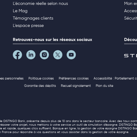
L'économie réelle selon nous
Mon e
Le Mag
Access
Témoignages clients
Sécuri
L’espace presse
Retrouvez-nous sur les réseaux sociaux
Découv
ées personnelles
Politique cookies
Préférences cookies
Accessibilité : Partiellement
Garantie des dépôts
Recueil signalement
Plan du site
té de DISTINGO Bank, présente depuis plus de 10 ans dans le secteur bancaire. Avec des taux parm
parer votre projet, nous mettons à votre service un outil de simulation d’épargne. DISTINGO B
mple et rapide, quelques clics suffisent. Banque en ligne, la gestion de votre épargne DISTINGO Ban
 en France pour répondre à vos questions et vous assister dans la gestion de votre épargne.