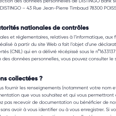
ection des données personnelles de DISTINGO Bank son
– DISTINGO – 43 Rue Jean-Pierre
Timbaud
78300 POISS
torités nationales de contrôles
les et réglementaires, relatives à l’informatique, aux fi
lisé à partir du site Web a fait l’objet d’une déclar
rtés (CNIL) qui en a délivré récépissé sous le n°163313
n des données personnelles, vous pouvez consulter le s
ons collectées ?
us fournir les renseignements (notamment votre nom e
entation que vous souhaitez et qui vous permettront a
tez pas recevoir de documentation ou bénéficier de nos
 sans avoir à vous identifier ou à vous enregistrer. Si 