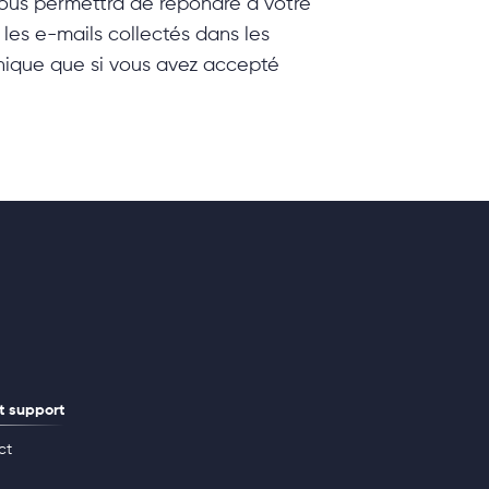
ous permettra de répondre à votre
les e-mails collectés dans les
ronique que si vous avez accepté
t support
ct