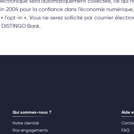
lectronique sera automatiquement collectée, ce qui n
juin 2004 pour la confiance dans l’économie numérique, 
« l’opt-in ». Vous ne serez sollicité par courrier élect
e DISTINGO Bank.
Qui sommes-nous ?
Aide e
Notre identité
Conta
Nos engagements
FAQ