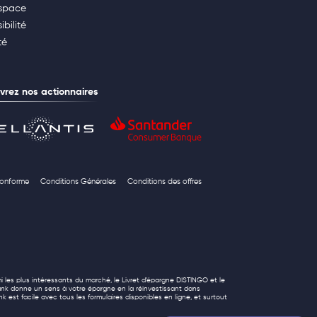
space
ibilité
té
rez nos actionnaires
 conforme
Conditions Générales
Conditions des offres
i les plus intéressants du marché, le Livret d’épargne DISTINGO et le
ank donne un sens à votre épargne en la réinvestissant dans
k est facile avec tous les formulaires disponibles en ligne, et surtout