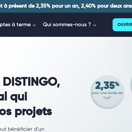
t à présent de 2,35% pour un an, 2,40% pour deux ans,
tes à terme
Qui sommes-nous ?
OUVRIR
 DISTINGO,
2,35
%
l qui
pour une durée de
1 an*
os projets
ut bénéficier d’un