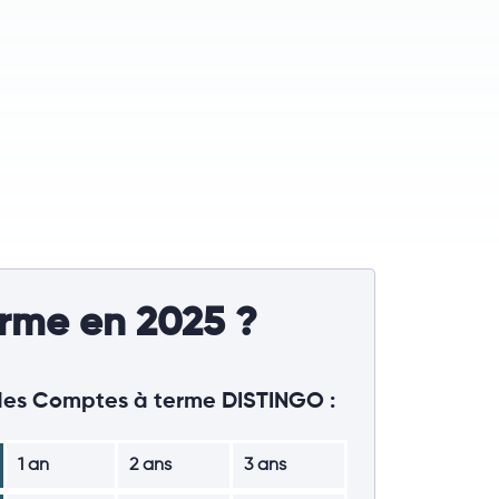
rme en 2025 ?
es Comptes à terme DISTINGO :
1 an
2 ans
3 ans