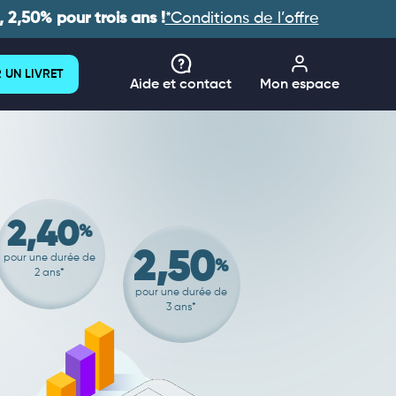
 2,50% pour trois ans !
*Conditions de l’offre
 UN LIVRET
Aide et contact
Mon espace
2,40
%
2,50
pour une durée de
%
2 ans*
pour une durée de
3 ans*