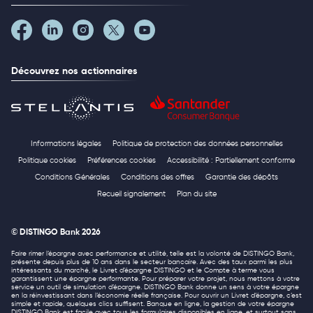
Découvrez nos actionnaires
Informations légales
Politique de protection des données personnelles
Politique cookies
Préférences cookies
Accessibilité : Partiellement conforme
Conditions Générales
Conditions des offres
Garantie des dépôts
Recueil signalement
Plan du site
© DISTINGO Bank 2026
Faire rimer l’épargne avec performance et utilité, telle est la volonté de DISTINGO Bank,
présente depuis plus de 10 ans dans le secteur bancaire. Avec des taux parmi les plus
intéressants du marché, le Livret d’épargne DISTINGO et le Compte à terme vous
garantissent une épargne performante. Pour préparer votre projet, nous mettons à votre
service un outil de simulation d’épargne. DISTINGO Bank donne un sens à votre épargne
en la réinvestissant dans l’économie réelle française. Pour ouvrir un Livret d’épargne, c’est
simple et rapide, quelques clics suffisent. Banque en ligne, la gestion de votre épargne
DISTINGO Bank est facile avec tous les formulaires disponibles en ligne, et surtout sans