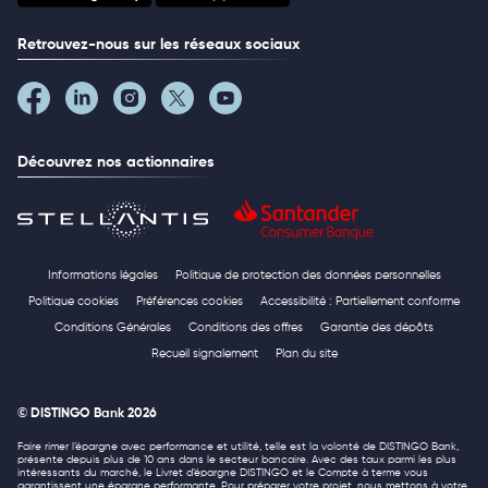
Retrouvez-nous sur les réseaux sociaux
Découvrez nos actionnaires
Informations légales
Politique de protection des données personnelles
Politique cookies
Préférences cookies
Accessibilité : Partiellement conforme
Conditions Générales
Conditions des offres
Garantie des dépôts
Recueil signalement
Plan du site
© DISTINGO Bank 2026
Faire rimer l’épargne avec performance et utilité, telle est la volonté de DISTINGO Bank,
présente depuis plus de 10 ans dans le secteur bancaire. Avec des taux parmi les plus
intéressants du marché, le Livret d’épargne DISTINGO et le Compte à terme vous
garantissent une épargne performante. Pour préparer votre projet, nous mettons à votre