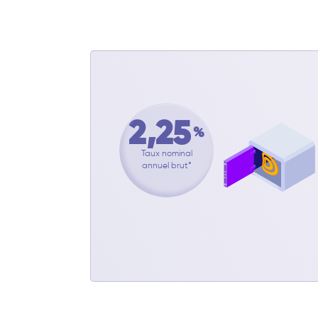
2,25
%
Taux nominal
annuel brut*