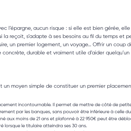
c l’épargne, aucun risque : si elle est bien gérée, el
 la reçoit, s’adapte à ses besoins au fil du temps et p
uire, un premier logement, un voyage… Offrir un coup 
concrète, durable et vraiment utile d’aider quelqu’un 
nt un moyen simple de constituer un premier placement
placement incontournable. Il permet de mettre de côté de petit
rement par les banques, sans pouvoir être inférieure à celle du l
né aux moins de 21 ans et plafonné à 22 950€ peut être débloqu
lorsque le titulaire atteindra ses 30 ans.