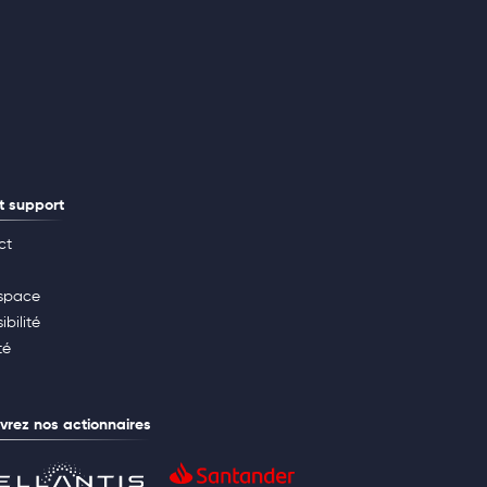
t support
ct
space
ibilité
té
rez nos actionnaires