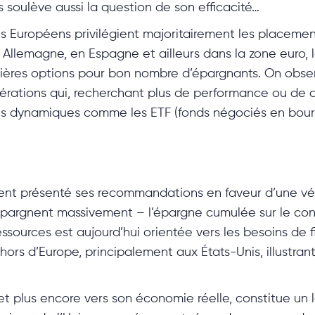
 soulève aussi la question de son efficacité…
 Européens privilégient majoritairement les placement
 Allemagne, en Espagne et ailleurs dans la zone euro,
emières options pour bon nombre d’épargnants. On obse
ations qui, recherchant plus de performance ou de div
lus dynamiques comme les ETF (fonds négociés en bour
 présenté ses recommandations en faveur d’une véri
épargnent massivement – l’épargne cumulée sur le conti
essources est aujourd’hui orientée vers les besoins de
is hors d’Europe, principalement aux États-Unis, illustr
et plus encore vers son économie réelle, constitue un l