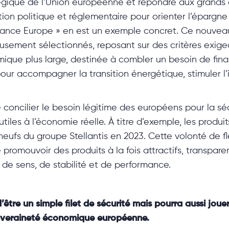
tégique de l’Union européenne et répondre aux grands d
on politique et réglementaire pour orienter l’épargne
nance Europe » en est un exemple concret. Ce nouveau 
usement sélectionnés, reposant sur des critères exige
namique plus large, destinée à combler un besoin de fi
our accompagner la transition énergétique, stimuler l’
e concilier le besoin légitime des européens pour la séc
utiles à l’économie réelle. À titre d’exemple, les prod
neufs du groupe Stellantis en 2023. Cette volonté de f
promouvoir des produits à la fois attractifs, transpar
de sens, de stabilité et de performance.
’être un simple filet de sécurité mais pourra aussi jouer
souveraineté économique européenne.