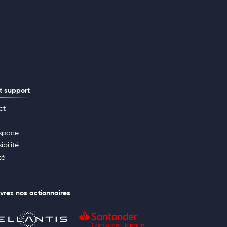
t support
ct
space
ibilité
té
rez nos actionnaires