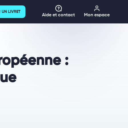
 UN LIVRET
Aide et contact
Mon espace
uropéenne :
que