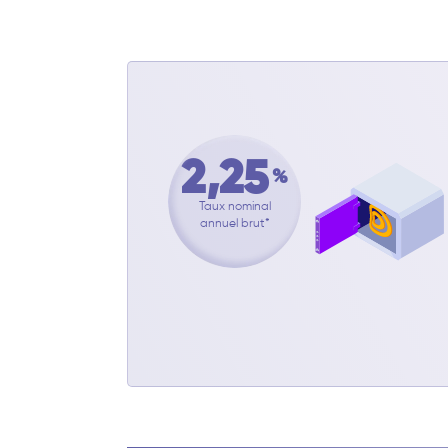
2,25
%
Taux nominal
annuel brut*