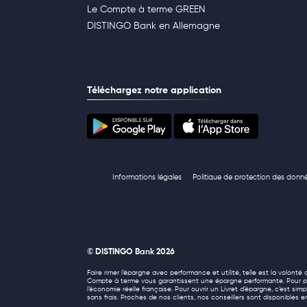
Le Compte à terme GREEN
DISTINGO Bank en Allemagne
Téléchargez notre application
Informations légales
Politique de protection des donn
© DISTINGO Bank 2026
Faire rimer l’épargne avec performance et utilité, telle est la volon
Compte à terme vous garantissent une épargne performante. Pour pré
l’économie réelle française. Pour ouvrir un Livret d’épargne, c’est si
sans frais. Proches de nos clients, nos conseillers sont disponibles