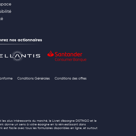
space
ibilité
té
rez nos actionnaires
 conforme
Conditions Générales
Conditions des offres
i les plus intéressants du marché, le Livret d’épargne DISTINGO et le
ank donne un sens à votre épargne en la réinvestissant dans
k est facile avec tous les formulaires disponibles en ligne, et surtout