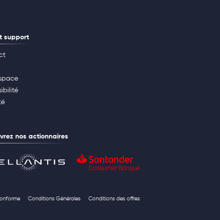
t support
ct
space
ibilité
té
rez nos actionnaires
 conforme
Conditions Générales
Conditions des offres