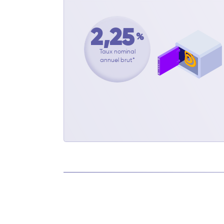
2,25
%
Taux nominal
annuel brut*