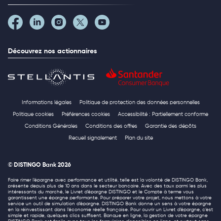
Découvrez nos actionnaires
Informations légales
Politique de protection des données personnelles
Politique cookies
Préférences cookies
Accessibilité : Partiellement conforme
Conditions Générales
Conditions des offres
Garantie des dépôts
Recueil signalement
Plan du site
© DISTINGO Bank 2026
Faire rimer l’épargne avec performance et utilité, telle est la volonté de DISTINGO Bank,
présente depuis plus de 10 ans dans le secteur bancaire. Avec des taux parmi les plus
intéressants du marché, le Livret d’épargne DISTINGO et le Compte à terme vous
garantissent une épargne performante. Pour préparer votre projet, nous mettons à votre
service un outil de simulation d’épargne. DISTINGO Bank donne un sens à votre épargne
en la réinvestissant dans l’économie réelle française. Pour ouvrir un Livret d’épargne, c’est
simple et rapide, quelques clics suffisent. Banque en ligne, la gestion de votre épargne